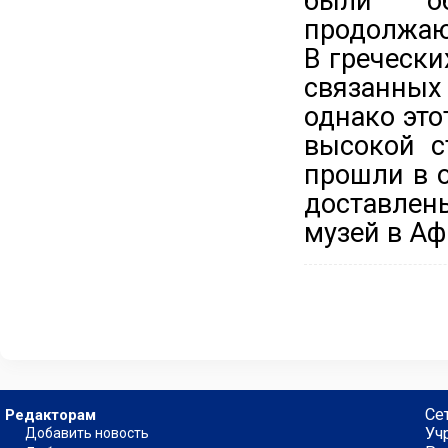
были об
продолжаю
В гречески
связанны
однако это
высокой с
прошли в о
доставле
музей в Аф
Се
Редакторам
Уч
Добавить новость