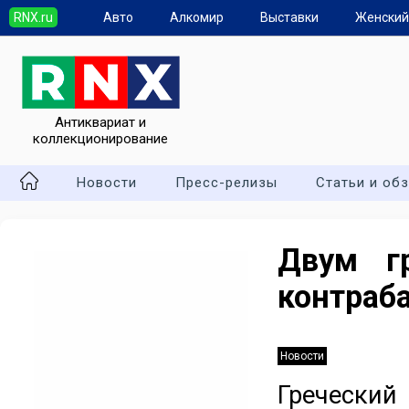
RNX.ru
Авто
Алкомир
Выставки
Женский
Антиквариат и
коллекционирование
Новости
Пресс-релизы
Статьи и об
Двум г
контраб
Новости
Гречески