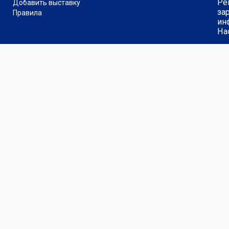
Ре
Добавить выставку
за
Правила
ин
На