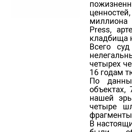
пожизненн
ценностей,
миллиона 
Press, ар
кладбища н
Всего су
нелегальн
четырех че
16 годам 
По данны
объектах,
нашей эры
четыре шл
фрагменты
В настоящи