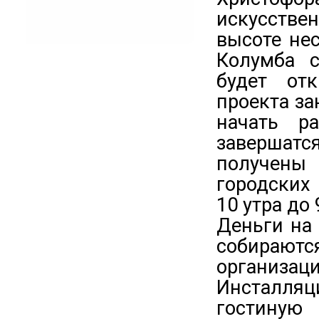
искусстве
высоте нес
Колумба с
будет от
проекта за
начать р
завершат
получены
городских 
10 утра до
Деньги на 
собирают
организац
Инсталляц
гостиную 