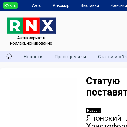
RNX.ru
Авто
Алкомир
Выставки
Женский
Антиквариат и
коллекционирование
Новости
Пресс-релизы
Статьи и об
Cтатую
поставя
Новости
Японский 
Христоф