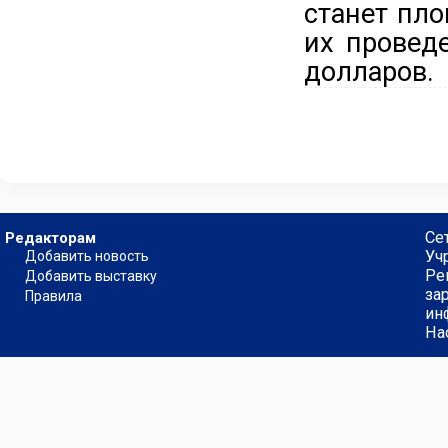
станет пл
их провед
долларов.
Се
Редакторам
Уч
Добавить новость
Ре
Добавить выставку
за
Правила
ин
На