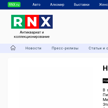
RNX.ru
Авто
Алкомир
Выставки
Женс
Антиквариат и
коллекционирование
Новости
Пресс-релизы
Статьи и 
Н
Но
В 
Пи
Ме
Эт