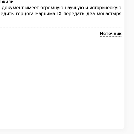
тожили.
то документ имеет огромную научную и историческую
едить герцога Барнима IX передать два монастыря
Источник