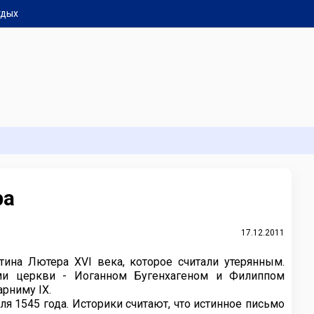
тдых
ра
17.12.2011
ина Лютера XVI века, которое считали утерянным.
и церкви - Иоганном Бугенхагеном и Филиппом
рниму IX.
ля 1545 года. Историки считают, что истинное письмо