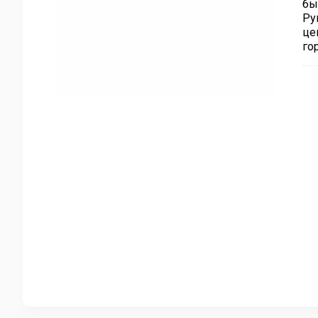
бы
Ру
це
го