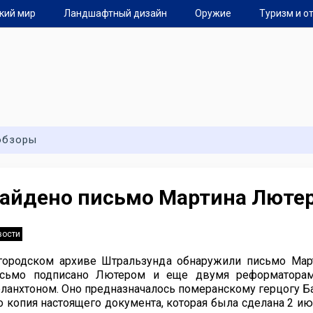
кий мир
Ландшафтный дизайн
Оружие
Туризм и о
обзоры
айдено письмо Мартина Люте
вости
городском архиве Штральзунда обнаружили письмо Март
сьмо подписано Лютером и еще двумя реформаторам
ланхтоном. Оно предназначалось померанскому герцогу Ба
о копия настоящего документа, которая была сделана 2 ию