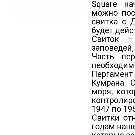
Square на
можно пос
свитка с 
будет дейс
Свиток –
заповедей
Часть пер
необходим
Пергамент 
Кумрана. 
моря, кот
контролир
1947 по 195
Свитки от
годам наше