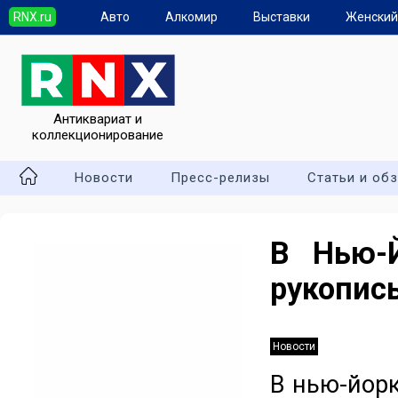
RNX.ru
Авто
Алкомир
Выставки
Женский
Антиквариат и
коллекционирование
Новости
Пресс-релизы
Статьи и об
В Нью-
рукопис
Новости
В нью-йорк