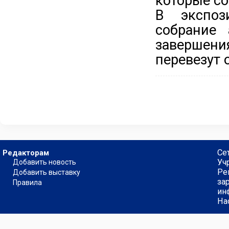
которые со
В экспоз
собрание 
завершен
перевезут 
Се
Редакторам
Уч
Добавить новость
Ре
Добавить выставку
за
Правила
ин
На