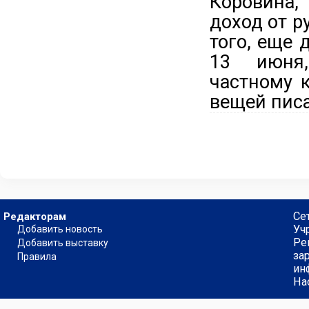
Коровина,
доход от р
того, еще 
13 июня,
частному 
вещей писа
Се
Редакторам
Уч
Добавить новость
Ре
Добавить выставку
за
Правила
ин
На