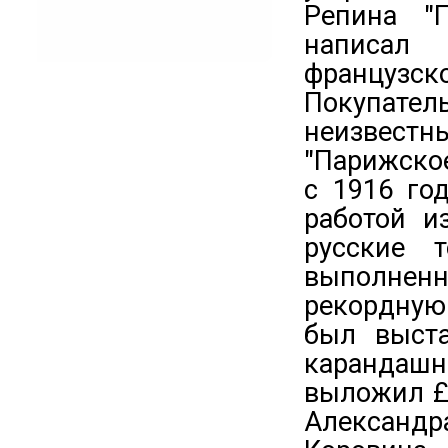
Репина "
написал 
французс
Покупат
неизвестн
"Парижско
с 1916 го
работой и
русские 
выполненн
рекордную
был выста
карандашн
выложил £
Александр