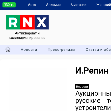
RNX.ru
Авто
Алкомир
Выставки
Женский
Антиквариат и
коллекционирование
Новости
Пресс-релизы
Статьи и об
И.Репин 
Новости
Аукционны
русские 
устроител