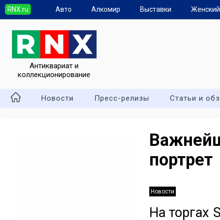
RNX.ru
Авто
Алкомир
Выставки
Женский
Антиквариат и
коллекционирование
Новости
Пресс-релизы
Статьи и об
Важней
портрет
Новости
На торгах 