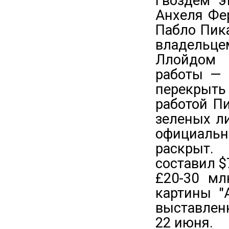
Гвоздем э
Анхеля Фер
Пабло Пик
владельце
Ллойдом 
работы — 
перекрыть
работой П
зеленых ли
официальн
раскрыт.
составил $
£20-30 мл
картины "
выставленн
22 июня.