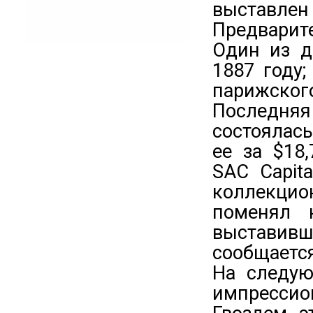
выставлен 
Предварит
Один из д
1887 году
парижско
Последн
состоялась
ее за $18
SAC Capit
коллекцио
поменял н
выставив
сообщается
На следую
импрессион