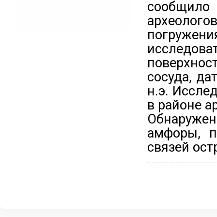
сообщило 
археолого
погруже
исследов
поверхнос
сосуда, да
н.э. Иссле
в районе а
Обнаруже
амфоры, п
связей ост