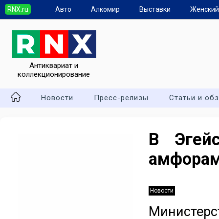
RNX.ru
Авто
Алкомир
Выставки
Женский
Антиквариат и
коллекционирование
Новости
Пресс-релизы
Статьи и об
В Эгей
амфора
Новости
Министер