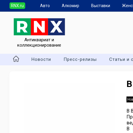
RNX.ru
Авто
Алкомир
Выставки
Женс
Антиквариат и
коллекционирование
Новости
Пресс-релизы
Статьи и 
В
Но
В 
Пр
ве
В 