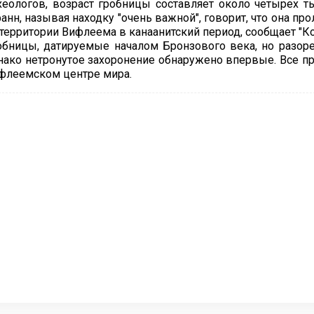
хеологов, возраст гробницы составляет около четырех т
анн, называя находку "очень важной", говорит, что она п
 территории Вифлеема в канаанитский период, сообщает "К
обницы, датируемые началом Бронзового века, но разор
нако нетронутое захоронение обнаружено впервые. Все п
флеемском центре мира.