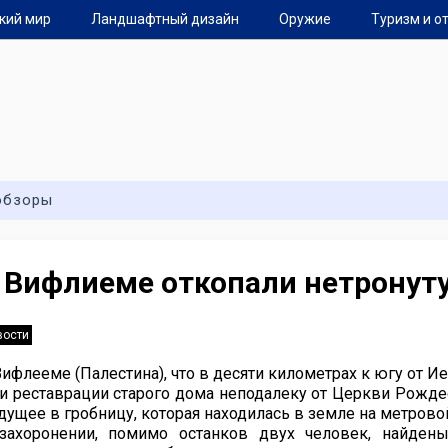
кий мир
Ландшафтный дизайн
Оружие
Туризм и о
обзоры
 Вифлиеме откопали нетронут
вости
Вифлееме (Палестина), что в десяти километрах к югу от И
и реставрации старого дома неподалеку от Церкви Рождес
дущее в гробницу, которая находилась в земле на метрово
захоронении, помимо останков двух человек, найден