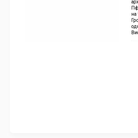
ар
Пф
на
Гр
од
Ви