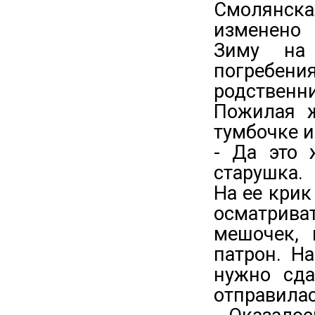
Смолянск
изменено 
Зиму на
погребен
родственн
Пожилая ж
тумбочке и
- Да это 
старушка.
На ее крик
осматрив
мешочек, 
патрон. Н
нужно сда
отправилас