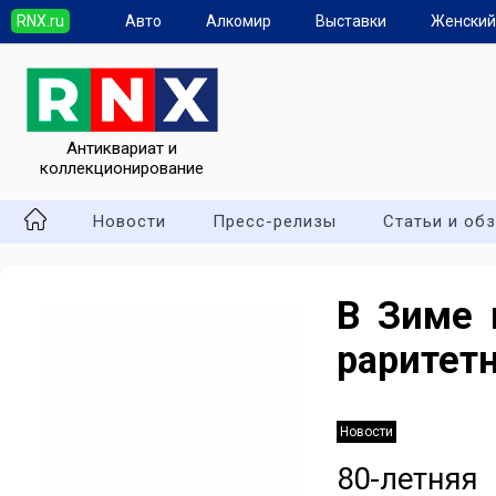
RNX.ru
Авто
Алкомир
Выставки
Женский
Антиквариат и
коллекционирование
Новости
Пресс-релизы
Статьи и об
В Зиме 
раритет
Новости
80-летня