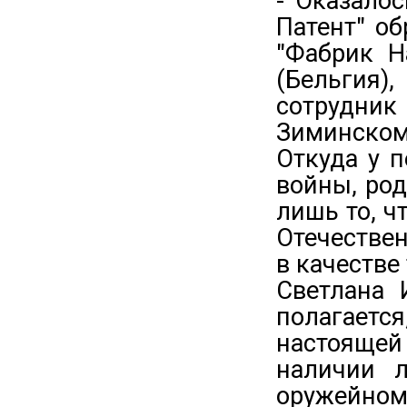
- Оказалос
Патент" об
"Фабрик Н
(Бельгия)
сотрудн
Зиминском
Откуда у 
войны, род
лишь то, ч
Отечествен
в качестве
Светлана 
полагаетс
настоящей
наличии л
оружейном