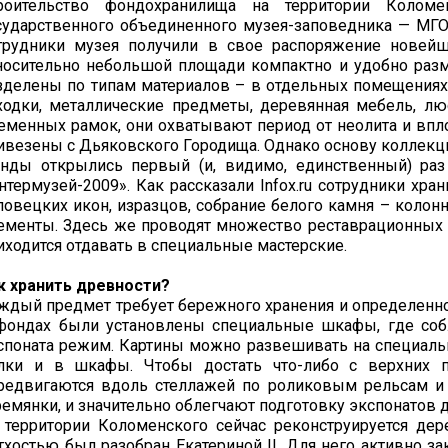
роительство фондохранилища на территории Коломе
сударственного объединенного музея-заповедника — МГОМ
трудники музея получили в свое распоряжение новейш
носительно небольшой площади компактно и удобно разм
зделены по типам материалов – в отдельных помещениях 
ходки, металлические предметы, деревянная мебель, люс
еменных рамок, они охватывают период от неолита и вп
ивезены с Дьяковского Городища. Однако основу коллекци
нды открылись первый (и, видимо, единственный) раз
нтермузей-2009». Как рассказали Infox.ru сотрудники хр
ловецких икон, изразцов, собрание белого камня – колон
ементы. Здесь же проводят множество реставрационных р
иходится отдавать в специальные мастерские.
к хранить древности?
ждый предмет требует бережного хранения и определенно
фондах были установлены специальные шкафы, где соб
споната режим. Картины можно развешивать на специаль
лки и в шкафы. Чтобы достать что-либо с верхних по
редвигаются вдоль стеллажей по роликовым рельсам и 
ремянки, и значительно облегчают подготовку экспонатов 
 территории Коломенского сейчас реконструируется де
тхостью был разобран Екатериной II. Для него активно з