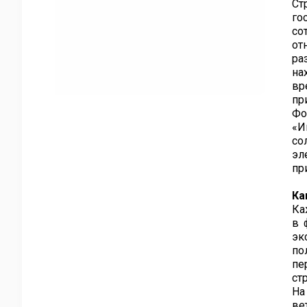
Ст
го
со
от
ра
на
вр
пр
Фо
«И
со
эл
пр
Ка
Ка
в 
эк
по
пе
ст
На
ве