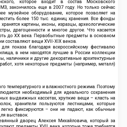
нского, которое входит в состав Московского
З, закончилось еще в 2007 году. Но только сейчас
ее музейное оборудование, которое позволяет на
естить более 150 тыс. единиц хранения. Все фонды
хранятся картины, иконы, изразцы, археологические
тры, драгоценности и многое другое. Что касается
лоть до XX века. Первобытные предметы в основном
и составляют вещи XVII-XIX веков.
 для показа благодаря всероссийскому фестивалю
анилища, в нем находятся лучшие в России коллекции
ны, наличники и другие декоративные архитектурные
абот, хотя некоторые предметы (например, металл)
го температурного и влажностного режима. Поэтому
людается необходимый для идеального сохранения
ных выдвижных кассетах, хрупкие вещи – класть на
лок, хранители пользуются лестницами, которые
легко фиксируются – они не падают, как обычные
для выставок.
ревянный дворец Алексея Михайловича, который за
акупают предметы XVII века, которые тоже требуется