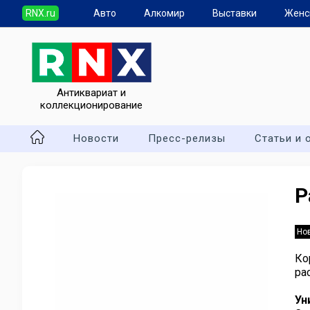
RNX.ru
Авто
Алкомир
Выставки
Женс
Антиквариат и
коллекционирование
Новости
Пресс-релизы
Статьи и 
Р
Но
Ко
ра
Ун