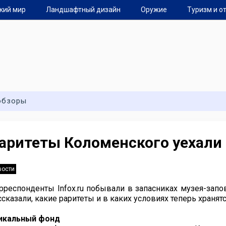
кий мир
Ландшафтный дизайн
Оружие
Туризм и о
обзоры
аритеты Коломенского уехали
вости
рреспонденты Infox.ru побывали в запасниках музея-зап
ссказали, какие раритеты и в каких условиях теперь храня
икальный фонд