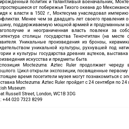
ирожденный политик и талантливый военачальник, Моктес
спростершееся от побережья Тихого океана до Мексиканск
идя к власти в 1502 г., Моктесума унаследовал импери
нфликтах. Менее чем за двадцать лет своего правления 
шину, поддерживаемую мощной армией и продуманным за
агополучие и неограниченная власть повлеки за соб
хитектура столицы государства Теночтитлан (на месте
авителя. Уникальные произведения из бронзы, керамик
идетельством уникальной культуры, рухнувшей под нати
тории и культуры государства древних ацтеков, выставк
оизведения искусства и предметы быта.
спозиция Moctezuma: Aztec Ruler продолжает череду 
ошлого. Цикл открыли экспозиции, посвященные первому 
стоящее время посетители музея могут познакомиться с эп
ставка Moctezuma: Aztec Ruler пройдет с 24 сентября по 24 
itish Museum
eat Russell Street, London, WC1B 3DG
l.: +44 020 7323 8299