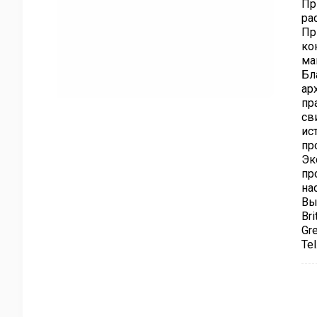
Пр
ра
Пр
ко
ма
Бл
ар
пр
св
ис
пр
Эк
пр
на
Вы
Br
Gr
Те