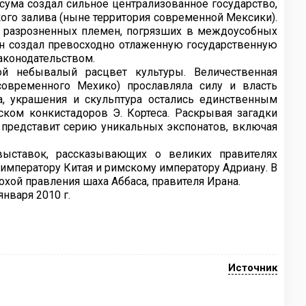
ума создал сильное централизованное государство,
ого залива (ныне территория современной Мексики).
ю разрозненных племен, погрязших в междоусобных
он создал превосходно отлаженную государственную
конодательством.
ой небывалый расцвет культуры. Величественная
 современного Мехико) прославляла силу и власть
а, украшения и скульптура остались единственным
ском конкистадоров Э. Кортеса. Раскрывая загадки
а представит серию уникальных экспонатов, включая
выставок, рассказывающих о великих правителях
императору Китая и римскому императору Адриану. В
охой правления шаха Аббаса, правителя Ирана.
января 2010 г.
Источник