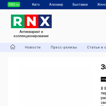
RNX.ru
Авто
Алкомир
Выставки
Женс
Антиквариат и
коллекционирование
Новости
Пресс-релизы
Статьи и 
З
Но
В 
пе
ра
св