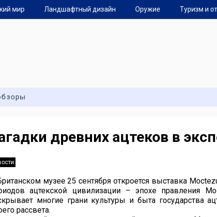
кий мир
Ландшафтный дизайн
Оружие
Туризм и о
обзоры
агадки древних ацтеков в экс
вости
Британском музее 25 сентября откроется выставка Moctezu
риодов ацтекской цивилизации – эпохе правления Мокт
скрывает многие грани культуры и быта государства ац
оего рассвета.