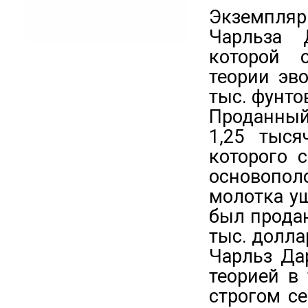
Экземпляр
Чарльза 
которой 
теории эв
тыс. фунто
Проданный
1,25 тыся
которого 
основопо
молотка уш
был продан
тыс. долла
Чарльз Да
теорией в
строгом се