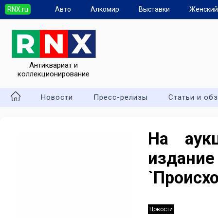
RNX.ru
Авто
Алкомир
Выставки
Женский
Антиквариат и
коллекционирование
Новости
Пресс-релизы
Статьи и об
На аук
изда
`Происх
Новости