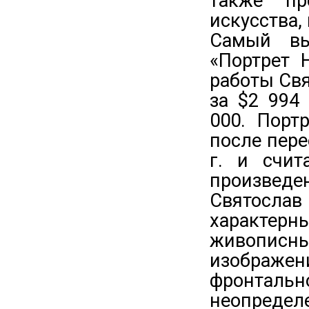
также про
искусства,
Самый вы
«Портрет 
работы Свя
за $2 994
000. Порт
после пере
г. и счит
произведе
Святослав 
характер
живописны
изображе
фронта
неопредел