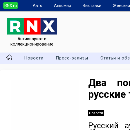
RNX.ru
Авто
Алкомир
Выставки
Женский
Антиквариат и
коллекционирование
Новости
Пресс-релизы
Статьи и об
Два по
русские 
Новости
Русский а