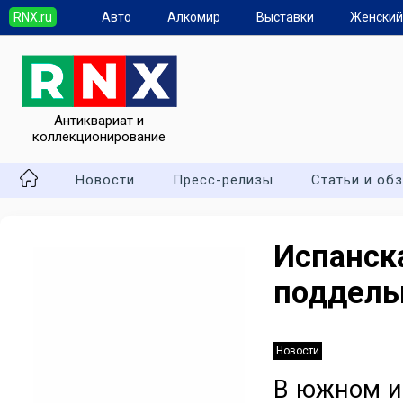
RNX.ru
Авто
Алкомир
Выставки
Женский
Антиквариат и
коллекционирование
Новости
Пресс-релизы
Статьи и об
Испанс
поддель
Новости
В южном и