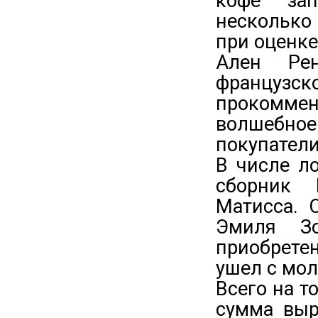
кофе зап
несколько
при оценке
Ален Рен
француз
прокомме
волшебное
покупатели
В числе ло
сборник 
Матисса. 
Эмиля Зо
приобретен
ушел с мол
Всего на т
сумма выр