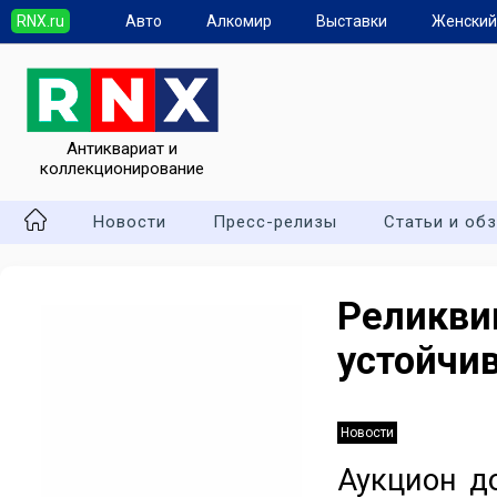
RNX.ru
Авто
Алкомир
Выставки
Женский
Антиквариат и
коллекционирование
Новости
Пресс-релизы
Статьи и об
Реликви
устойчи
Новости
Аукцион д