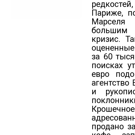
редкостей
Париже, п
Марселя 
большим 
кризис. Т
оцененные 
за 60 тыс
поисках у
евро подо
агентство
и рукопи
поклонники
Крошечное
адресованн
продано з