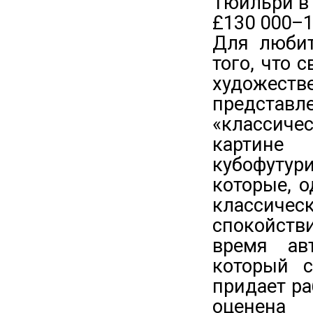
Тюильри в 
£130 000–1
Для любит
того, что 
художест
представл
«классиче
карти
кубофутур
которые, 
классиче
спокойств
время ав
который 
придает ра
оценена 