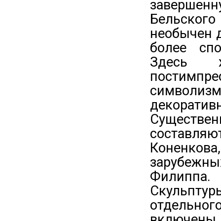
завершенн
Бельског
необычен 
более спо
Здесь 
постимпре
символиз
декоративн
Существен
составляю
Коненкова
зарубежны
Филиппа.
Скульпту
отдельно
включены