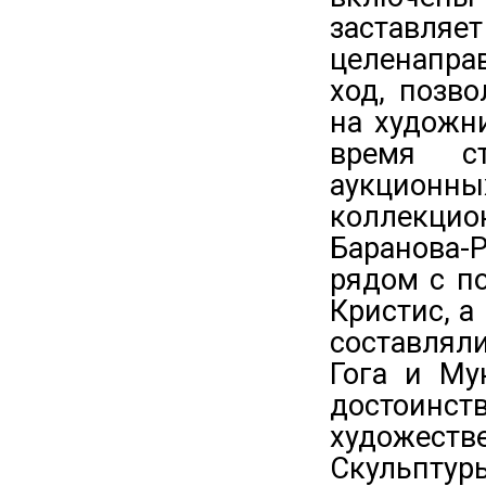
заставл
целенапра
ход, позв
на художн
время ст
аукционны
коллекцио
Баранова-
рядом с п
Кристис, а
составлял
Гога и Му
достоинс
художеств
Скульптур