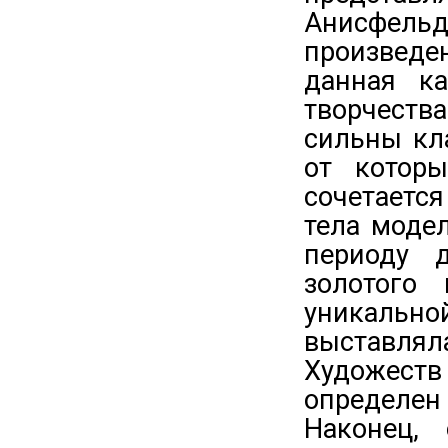
Анисфель
произведе
данная ка
творчеств
сильны кл
от которы
сочетается
тела модел
периоду д
золотого
уникаль
выставлял
Художеств
определен 
Наконец,