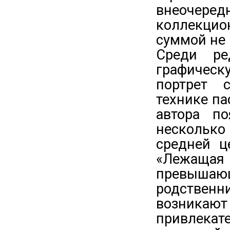
внеочере
коллекци
суммой не 
Среди ре
графичес
портрет 
технике па
автора п
нескольк
средней ц
«Лежаща
превышающ
родствен
возникают 
привлекат