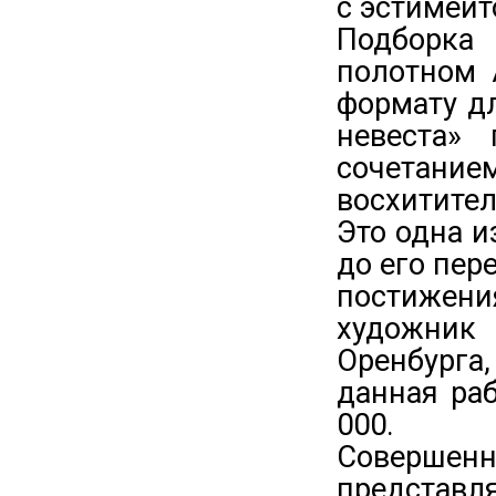
с эстимейт
Подборка
полотном 
формату дл
невеста» 
сочета
восхитите
Это одна и
до его пер
постижени
художник 
Оренбурга
данная раб
000.
Совершен
представ