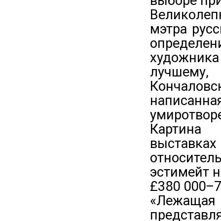
выборе пр
Великолеп
мэтра рус
определе
художника
лучшему,
Кончаловск
написанн
умиротвор
Картина 
выставка
относител
эстимейт 
£380 000–7
«Лежащая
представля