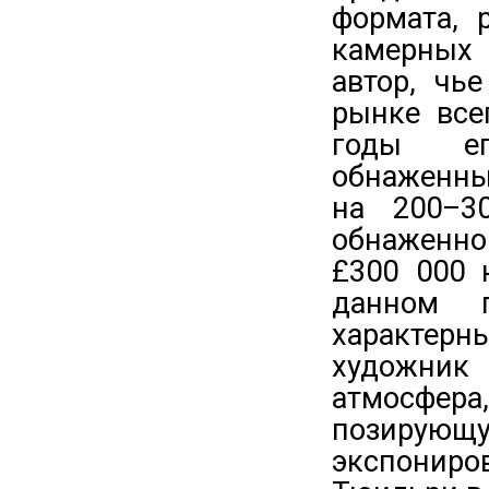
формата, 
камерных 
автор, чь
рынке все
годы ег
обнаженны
на 200–3
обнаженно
£300 000 
данном п
характерн
художник
атмосфе
позирующу
экспониро