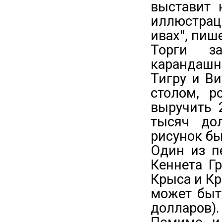
выставит 
иллюстрац
ивах", пиш
Торги з
карандашн
Тигру и В
столом, р
выручить 
тысяч до
рисунок бы
Один из п
Кеннета Г
Крыса и Кр
может быт
долларов).