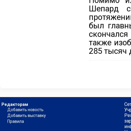
Помимо ил
Шепард с
протяжени
был главн
скончался 
также изо
285 тысяч 
Се
Редакторам
Уч
Добавить новость
Ре
Добавить выставку
за
Правила
ин