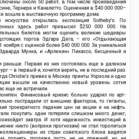
лючены около 50 работ, в том числе произведения
сине, Тернера и Каналетто. Оцененная в $40 000 000–
кже вошла в выставочную программу дома.
 искусства открылась экспозиция Sotheby's. По
ленных здесь работ превысил $250 000 000. На
ительных билетов могли оценить великие шедевры
едстоящих торгов Эдгара Дега, – его «Отдыхающая
3 ноября с оценкой более $40 000 000. За уникальной
Эдварда Мунка, и «Арлекин» Пикассо, бесценный и
 раньше. Первая из них состоялась еще в далеком
ург – в первый и, хочется верить, не в последний раз.
да Christie's привез в Москву принты Уорхола и одно
иции вышли на качественно новый уровень: сотня
ас еще не встречали.
онятен. Финансовый кризис больно ударил по арт-
льно пострадали от внешних факторов, то гиганты,
вия троекратного падения цен на акции и на нефть.
али покупать: одни потеряли слишком много денег,
роизойдет завтра. И хотя надежность инвестиций в
менее никто (вопреки прогнозам) не стал торопиться
коллекционеры из стран советского блока видятся
ом поднять продажи пусть не на прежний, но на