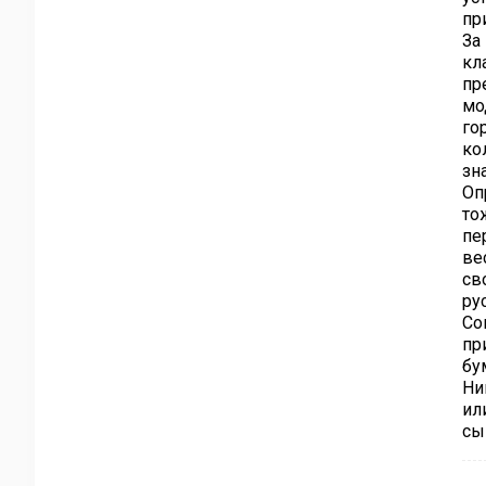
пр
За
кл
пр
мо
го
ко
зн
Оп
то
пе
ве
св
ру
Со
пр
бу
Ни
ил
сы