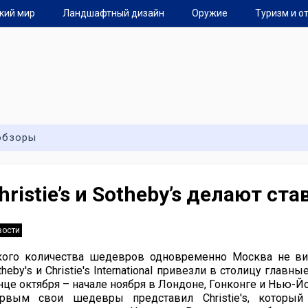
кий мир
Ландшафтный дизайн
Оружие
Туризм и о
обзоры
hristie’s и Sotheby’s делают ст
вости
кого количества шедевров одновременно Москва не ви
theby's и Christie's International привезли в столицу глав
нце октября – начале ноября в Лондоне, Гонконге и Нью-Й
рвым свои шедевры представил Christie's, которы