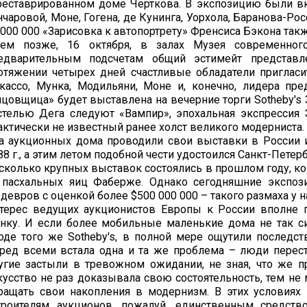
реставрированном доме Черткова. В экспозицию были вк
нчаровой, Моне, Гогена, де Кунинга, Уорхола, Баранова-Рос
 000 000 «Зарисовка к автопортрету» Френсиса Бэкона та
ем позже, 16 октября, в залах Музея современного
едварительным подсчетам общий эстимейт представ
отяжении четырех дней счастливые обладатели приглас
кассо, Мунка, Модильяни, Моне и, конечно, лидера пр
нцовщица» будет выставлена на вечерние торги Sotheby's 
стелью Дега следуют «Вампир», эпохальная экспрессия 
актически не известный ранее холст великого модерниста.
а аукционных дома проводили свои выставки в России и
88 г., а этим летом подобной чести удостоился Санкт-Петерб
сколько крупных выставок состоялись в прошлом году, ког
 пасхальных яиц Фаберже. Однако сегодняшние экспоз
девров c оценкой более $500 000 000 – такого размаха у н
терес ведущих аукционистов Европы к России вполне п
нку. И если более мобильные маленькие дома не так си
оде того же Sotheby's, в полной мере ощутили последст
ред всеми встала одна и та же проблема – люди перест
угие застыли в тревожном ожидании, не зная, что же п
кусство не раз доказывала свою состоятельность, тем не 
ращать свои накопления в модернизм. В этих условиях 
троителям аукционов, пожалуй, единственным средств