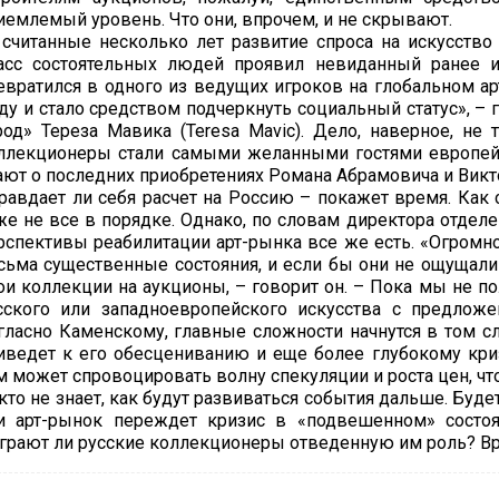
иемлемый уровень. Что они, впрочем, и не скрывают.
 считанные несколько лет развитие спроса на искусств
асс состоятельных людей проявил невиданный ранее и
евратился в одного из ведущих игроков на глобальном ар
ду и стало средством подчеркнуть социальный статус», 
род» Тереза Мавика (Teresa Mavic). Дело, наверное, не 
ллекционеры стали самыми желанными гостями европейс
ают о последних приобретениях Романа Абрамовича и Викт
равдает ли себя расчет на Россию – покажет время. Как с
же не все в порядке. Однако, по словам директора отделе
рспективы реабилитации арт-рынка все же есть. «Огромн
сьма существенные состояния, и если бы они не ощущали
ои коллекции на аукционы, – говорит он. – Пока мы не п
сского или западноевропейского искусства с предложе
гласно Каменскому, главные сложности начнутся в том сл
иведет к его обесцениванию и еще более глубокому кри
м может спровоцировать волну спекуляции и роста цен, чт
кто не знает, как будут развиваться события дальше. Буд
и арт-рынок переждет кризис в «подвешенном» состоя
грают ли русские коллекционеры отведенную им роль? Вр