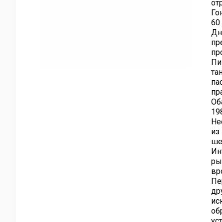
от
Го
60
Дн
пр
пр
Пи
та
па
пр
Об
19
Не
из
ше
Ин
ры
вр
Пе
др
ис
об
ус