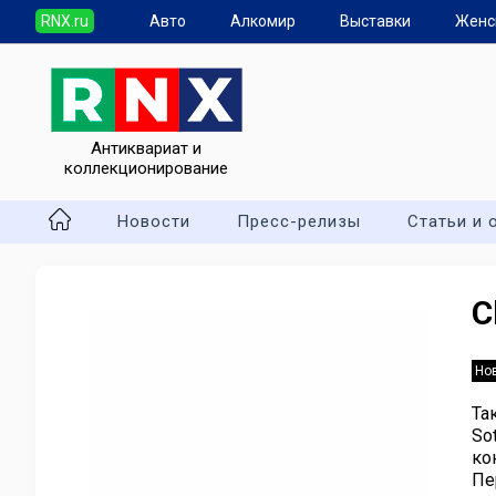
RNX.ru
Авто
Алкомир
Выставки
Женс
Антиквариат и
коллекционирование
Новости
Пресс-релизы
Статьи и 
C
Но
Та
So
ко
Пе