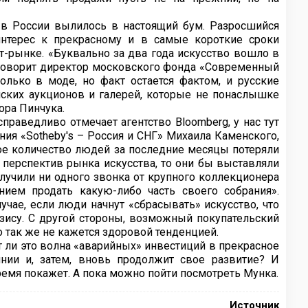
о в России вылилось в настоящий бум. Разросшийся
нтерес к прекрасному и в самые короткие сроки
т-рынке. «Буквально за два года искусство вошло в
– говорит директор московского фонда «Современный
только в моде, но факт остается фактом, и русские
ких аукционов и галерей, которые не понаслышке
ора Пинчука.
праведливо отмечает агентство Bloomberg, у нас тут
ния «Sotheby's – Россия и СНГ» Михаила Каменского,
ое количество людей за последние месяцы потеряли
 перспектив рынка искусства, то они бы выставляли
олучили ни одного звонка от крупного коллекционера
нием продать какую-либо часть своего собрания».
учае, если люди начнут «сбрасывать» искусство, что
зису. С другой стороны, возможный покупательский
о так же не кажется здоровой тенденцией.
ет ли это волна «аварийных» инвестиций в прекрасное
нии и, затем, вновь продолжит свое развитие? И
емя покажет. А пока можно пойти посмотреть Мунка.
Источник