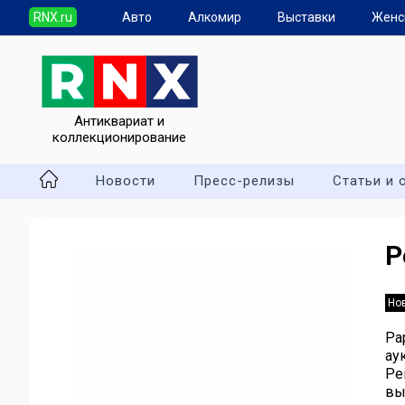
RNX.ru
Авто
Алкомир
Выставки
Женс
Антиквариат и
коллекционирование
Новости
Пресс-релизы
Статьи и 
Р
Но
Ра
ау
Ре
вы