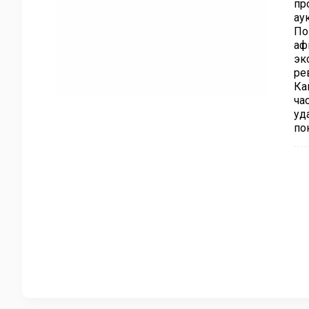
пр
ау
По
аф
эк
ре
Ка
ча
уд
по