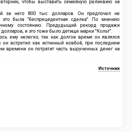
вторник, чтобы выставить семейную реликвию на
й за него 800 тыс. долларов. Он предпочел не
 это была "беспрецедентная сделка". По мнению
личному состоянию. Предудыщий рекорд продажи
 долларов, и это тоже было детище марки "Кольт".
сь ему нелегко, так как долгое время он являлся
й он встретил как истинный ковбой, при последнем
ром времени он потратит часть вырученных денег на
Источник