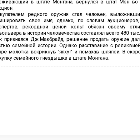
оживающий в штате Монтана, вернулся в штат Мэн во 
кцион.
купателем редкого оружия стал человек, выложивши
ишировать свое имя, однако, по словам аукционеров,
спертов, рекордной ценой кольт обязан своему от
вольвера в истории человечества составлял всего 480 тыс.
к признался Дж.Макбрайд, решение продать оружие дало
стью семейной истории. Однако расставание с реликвие
аре молотка вскрикнув "яяху!" и помахав шляпой. В ско
купку семейного гнездышка в штате Монтана.