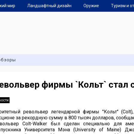
кий мир
Ландшафтный дизайн
Оружие
Туризм и о
обзоры
евольвер фирмы `Кольт` стал
вости
ритетный револьвер легендарной фирмы "Кольт" (Colt),
кционе за рекордную сумму в 800 тысяч долларов, сообщае
вольвер Colt-Walker был сделан специально для ам
пускника Университета Мэна (University of Maine) Дж