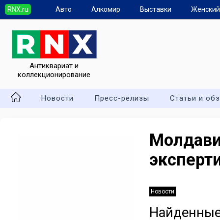
RNX.ru
Авто
Алкомир
Выставки
Женский
Антиквариат и
коллекционирование
Новости
Пресс-релизы
Статьи и об
Молда
эксперт
Новости
Найден