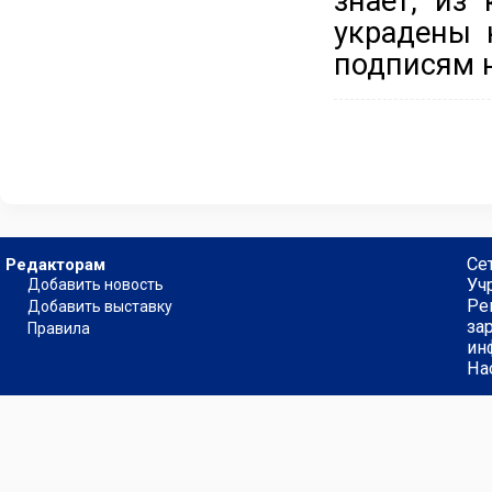
знает, из
украдены 
подписям н
Се
Редакторам
Уч
Добавить новость
Ре
Добавить выставку
за
Правила
ин
На