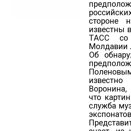
предполо
российски
стороне н
известны 
ТАСС со
Молдавии 
Об обнару
предпол
Поленовым,
известно
Воронина,
что карти
служба муз
экспонат
Представ