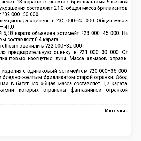
аслет 18-каратного золота с бриллиантами багетной
крашения составляет 21,0, общая масса бриллиантов
т ?32 000–50 000.
лекционера оценено в ?35 000–45 000. Общая масса
 41,0.
 5,38 карата объявлен эстимейт ?28 000–45 000. На
 составляет 0,4 карата.
otheum оценили в ?22 000–32 000.
ило предварительную оценку в ?21 000–30 000. От
ллиантовые изогнутые лучи. Масса алмазов оправы
изделия с одинаковый эстимейтом ?20 000–35 000.
ым бледно-желтым бриллиантом старой огранки. Обод
и в багет. Их общая масса составляет 1,7 карата.
камни которых огранены фантазийной огранкой
Источник