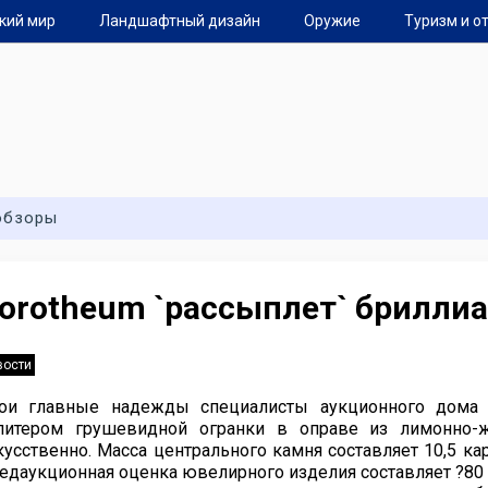
кий мир
Ландшафтный дизайн
Оружие
Туризм и о
обзоры
orotheum `рассыплет` брилли
вости
ои главные надежды специалисты аукционного дома
литером грушевидной огранки в оправе из лимонно-
кусственно. Масса центрального камня составляет 10,5 кар
едаукционная оценка ювелирного изделия составляет ?80 