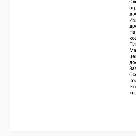
Сл
ог
до
Из
др
На
ко
Пл
Ма
це
до
За
Ос
ко
Эт
«п