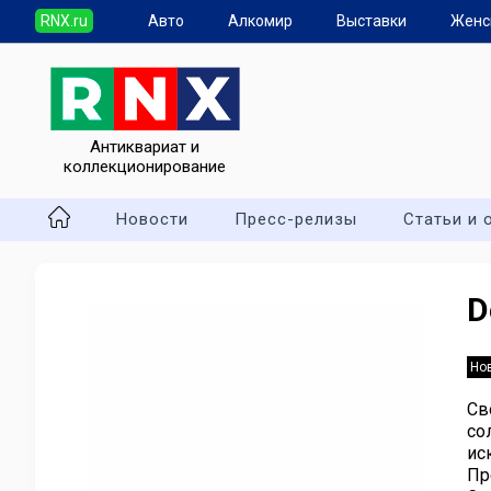
RNX.ru
Авто
Алкомир
Выставки
Женс
Антиквариат и
коллекционирование
Новости
Пресс-релизы
Статьи и 
D
Но
Св
со
ис
Пр