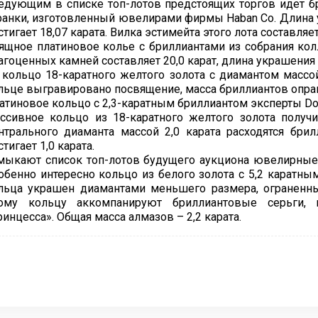
едующим в списке топ-лотов предстоящих торгов идет бр
ранки, изготовленный ювелирами фирмы Haban Co. Длина у
стигает 18,07 карата. Вилка эстимейта этого лота составляе
ящное платиновое колье с бриллиантами из собрания кол
агоценных камней составляет 20,0 карат, длина украшения –
 кольцо 18-каратного желтого золота с диамантом массой
льце выгравировано посвящение, масса бриллиантов оправы
атиновое кольцо с 2,3-каратным бриллиантом эксперты Dor
ссивное кольцо из 18-каратного желтого золота получ
нтрального диаманта массой 2,0 карата расходятся бри
стигает 1,0 карата.
мыкают список топ-лотов будущего аукциона ювелирные 
обенно интересно кольцо из белого золота с 5,2 каратн
льца украшен диамантами меньшего размера, ограненным
ому кольцу аккомпанируют бриллиантовые серьги, 
ринцесса». Общая масса алмазов – 2,2 карата.