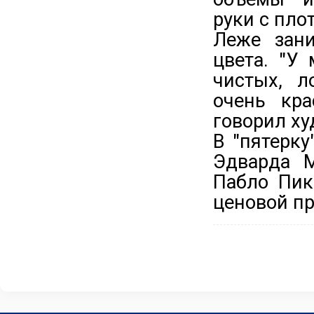
руки с пло
Леже зан
цвета. "У
чистых, л
очень кра
говорил ху
В "пятерк
Эдварда М
Пабло Пик
ценовой пр