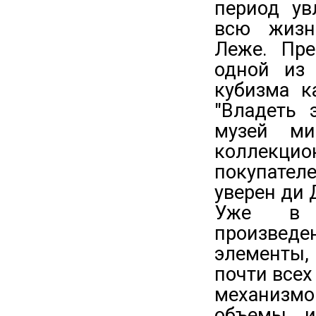
период ув
всю жизн
Леже. Пре
одной из
кубизма к
"Владеть 
музей ми
коллекци
покупател
уверен ди 
Уже в п
произвед
элементы,
почти все
механизм
объемы и