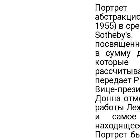
Портрет 
абстракци
1955) в ср
Sotheby's
посвященн
в сумму д
которые
рассчитыв
передает Р
Вице-пре
Донна отм
работы Леж
и самое 
находящеес
Портрет бы