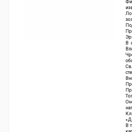
Фи
из
Ло
зо
По
Пр
Эр
В 
Вл
Чр
об
Св
ст
Вн
Пр
Пр
То
Он
на
Кл
«Д
В 
ка