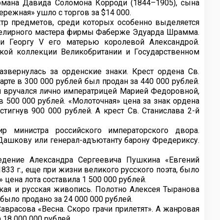
рмана Давида Соломона Корроди (1844–1905), сына
режная» ушло с торгов за $14 000.
тр предметов, среди которых особенно выделяется
велирного мастера фирмы Фаберже Эдуарда Шрамма.
и Георгу V его матерью королевой Александрой.
ой коллекции Великобритании и Государственном
азвернулась за орденские знаки. Крест ордена Св.
арте в 300 000 рублей был продан за 440 000 рублей.
й вручался лично императрицей Марией Федоровной,
в 500 000 рублей. «Молоточная» цена за знак ордена
тигнув 900 000 рублей. А крест Св. Станислава 2-й
р министра российского императорского двора.
-Дашкову или генерал-адъютанту барону Фредериксу.
ведение Александра Сергеевича Пушкина «Евгений
833 г., еще при жизни великого русского поэта, было
цена лота составила 1 500 000 рублей.
кая и русская живопись. Полотно Алексея Тыранова
было продано за 24 000 000 рублей.
врасова «Весна. Скоро грачи прилетят». А жанровая
 18 000 000 рублей.