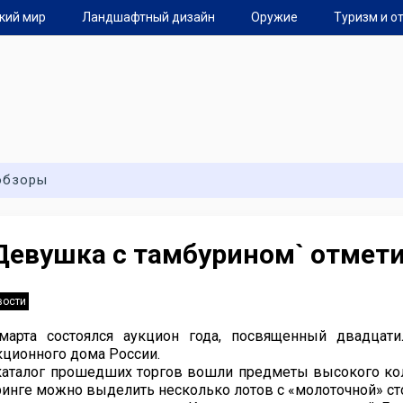
кий мир
Ландшафтный дизайн
Оружие
Туризм и о
обзоры
Девушка с тамбурином` отмети
вости
марта состоялся аукцион года, посвященный двадцат
кционного дома России.
каталог прошедших торгов вошли предметы высокого кол
ринге можно выделить несколько лотов с «молоточной» с