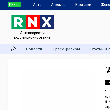
RNX.ru
Авто
Алкомир
Выставки
Женс
Антиквариат и
коллекционирование
Новости
Пресс-релизы
Статьи и 
`
Но
1 
ау
В 
ст