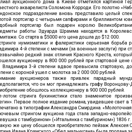
лиал аукционного дома в Киеве отметился картиной Ге
вестного акварелиста Соломона Корроди. Его полотно «Набе
ндонское подразделение вновь представило целый спек
лотой портсигар с четырьмя сапфирами и бриллиантом ю
добный портсигар был подарен королю Великобритани
едметы работы Эдуарда Шрамма находятся в Королевск
митаже. Со старта в $5000 его цена дошла до $12 000.
стринге нумизматики и фалеристики серьезная борьба р
адимира 4-й степени с мечами (за военные заслуги) при ст
езвычайно редкий знак отличия Красного Креста, которы
ошелся аукционеру в 800 000 рублей при стартовой цене 
. Владимира 3-й степени вдвое превысила стартовую, дос
епени с короной ушел с молотка за 2 000 000 рублей.
имание аукционеров также привлек парадный мунди
едполагается, что он мог принадлежать графу Воронцову
иобретение обошлось коллекционеру в 900 000 рублей.
п-лотом стринга букинистики стало знаменитое произ
егин». Первое полное издание романа, увидевшее свет в 1
печатано в типографии Александра Смирдина. «Молоточная» 
ючевым стрингом аукциона года стала западно-европейс
евушка с тамбурином» («Итальянка с тамбурином») 1836 г. 
такую же цену обошелся приобретателю пейзаж Алексея Са
ртина Ивана Крамского «Обед мальчугана» была продана за