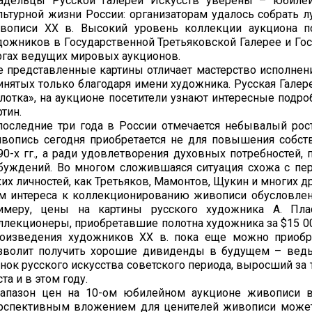
адельцы Русской Галереи Искусств уверены – юбиле
льтурной жизни России: организаторам удалось собрать 
вописи XX в. Высокий уровень коллекции аукциона по
дожников в Государственной Третьяковской Галерее и Гос
ргах ведущих мировых аукционов.
е представленные картины отличает мастерство исполнени
инятых только благодаря имени художника. Русская Галер
лотка», на аукционе посетители узнают интересные подр
ртин.
последние три года в России отмечается небывалый рост
вопись сегодня приобретается не для повышения собстве
90-х гг., а ради удовлетворения духовных потребностей,
буждений. Во многом сложившаяся ситуация схожа с пер
ких личностей, как Третьяков, Мамонтов, Щукин и многих др
м интереса к коллекционированию живописи обусловлен
имеру, цены на картины русского художника А. Пл
ллекционеры, приобретавшие полотна художника за $15 000
оизведения художников ХХ в. пока еще можно приобре
зволит получить хорошие дивиденды в будущем – ведь 
нок русского искусства советского периода, выросший за 
ста и в этом году.
апазон цен на 10-ом юбилейном аукционе живописи в
рспективным вложением для ценителей живописи может 