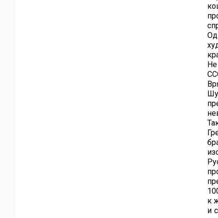
ко
пр
сп
Од
ху
кр
Не
СС
Вр
Шу
пр
не
Та
Гр
бр
из
Ру
пр
пр
10
к 
и 