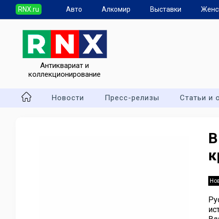
RNX.ru
Авто
Алкомир
Выставки
Женс
Антиквариат и
коллекционирование
Новости
Пресс-релизы
Статьи и 
В
к
Но
Ру
ис