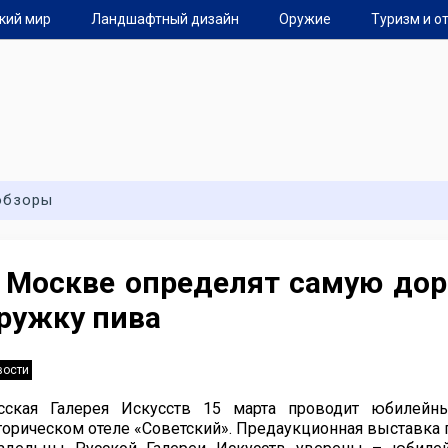
кий мир
Ландшафтный дизайн
Оружие
Туризм и о
обзоры
 Москве определят самую дор
ружку пива
вости
сская Галерея Искусств 15 марта проводит юбилейн
торическом отеле «Советский». Предаукционная выставка пр