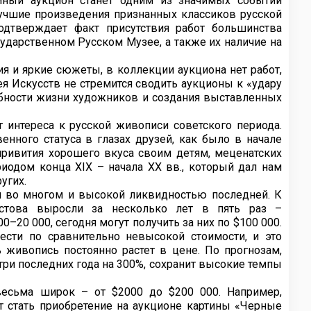
йный аукцион станет одним из значимых событий
лучшие произведения признанных классиков русской
дтверждает факт присутствия работ большинства
ударственном Русском Музее, а также их наличие на
я и яркие сюжеты, в коллекции аукциона нет работ,
ея Искусств не стремится сводить аукционы к «удару
обности жизни художников и создания выставленных
 интереса к русской живописи советского периода.
нного статуса в глазах друзей, как было в начале
 привития хорошего вкуса своим детям, меценатских
иодом конца XIX – начала XX вв., который дал нам
угих.
 во многом и высокой ликвидностью последней. К
астова выросли за несколько лет в пять раз –
–20 000, сегодня могут получить за них по $100 000.
сти по сравнительно невысокой стоимости, и это
живопись постоянно растет в цене. По прогнозам,
три последних года на 300%, сохранит высокие темпы
есьма широк – от $2000 до $200 000. Например,
стать приобретение на аукционе картины «Черные