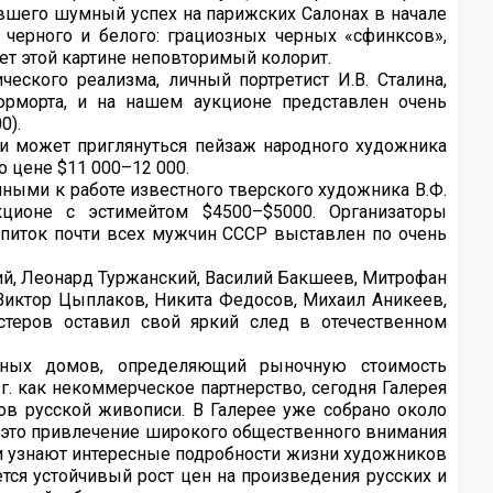
евшего шумный успех на парижских Салонах в начале
 черного и белого: грациозных черных «сфинксов»,
ет этой картине неповторимый колорит.
ского реализма, личный портретист И.В. Сталина,
рморта, и на нашем аукционе представлен очень
0).
 может приглянуться пейзаж народного художника
о цене $11 000–12 000.
шными к работе известного тверского художника В.Ф.
кционе с эстимейтом $4500–$5000. Организаторы
апиток почти всех мужчин СССР выставлен по очень
ий, Леонард Туржанский, Василий Бакшеев, Митрофан
 Виктор Цыплаков, Никита Федосов, Михаил Аникеев,
теров оставил свой яркий след в отечественном
нных домов, определяющий рыночную стоимость
г. как некоммерческое партнерство, сегодня Галерея
в русской живописи. В Галерее уже собрано около
– это привлечение широкого общественного внимания
ли узнают интересные подробности жизни художников
тся устойчивый рост цен на произведения русских и