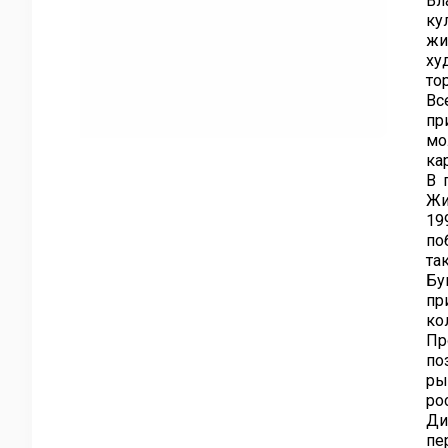
Вл
ку
жи
ху
то
Вс
пр
мо
ка
В 
Жи
19
по
та
Бу
пр
ко
Пр
по
ры
ро
Ди
пе