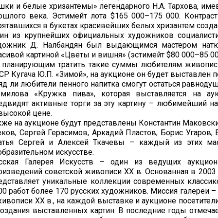
шки и белые хризантемы» легендарного Н.А. Тархова, им
ошлого века. Эстимейт лота $165 000–175 000. Контраст
рятавшихся в букетах красивейших белых хризантем созда
ин из крупнейших официальных художников социалистиче
дожник Д. Налбандян был выдающимся мастером натю
асивой картиной «Цветы и вишня» (эстимейт $80 000–85 00
 планирующим тратить такие суммы любителям живописи
СР Кугача Ю.П. «Зимой», на аукционе он будет выставлен п
яд ли любители пенного напитка смогут остаться равноду
милова «Кружка пива», которая выставляется на ау
едвидят активные торги за эту картину – любимейший н
высокой цене.
кже на аукционе будут представлены Константин Маковск
еков, Сергей Герасимов, Аркадий Пластов, Борис Угаров,
атья Сергей и Алексей Ткачевы – каждый из этих мас
образительном искусстве.
сская Галерея Искусств – один из ведущих аукцио
оизведений советской живописи ХХ в. Основанная в 2003 
едставляет уникальные коллекции современных классико
00 работ более 170 русских художников. Миссия галереи 
живописи XX в., на каждой выставке и аукционе посетите
создания выставленных картин. В последние годы отмечае