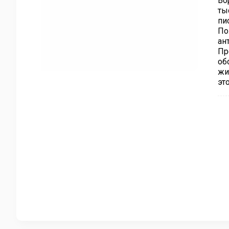
Во
ты
пи
По
ан
Пр
об
жи
эт