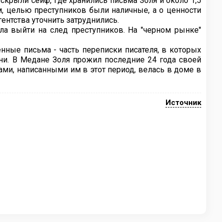
вскрыли сейф, где хранились письма Золя и около 1,5
м, целью преступников были наличные, а о ценности
ентства уточнить затруднились.
ла выйти на след преступников. На "черном рынке"
нные письма - часть переписки писателя, в которых
и. В Медане Золя прожил последние 24 года своей
нами, написанными им в этот период, велась в доме в
Источник