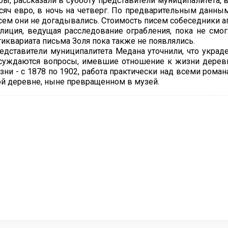
ры, рассказали в субботу представители муниципалитета, 
сяч евро, в ночь на четверг. По предварительным данны
сем они не догадывались. Стоимость писем собеседники аг
лиция, ведущая расследование ограбления, пока не смог
тиквариата письма Золя пока также не появлялись.
едставители муниципалитета Медана уточнили, что украде
суждаются вопросы, имевшие отношение к жизни деревн
зни - с 1878 по 1902, работа практически над всеми рома
ой деревне, ныне превращенном в музей.