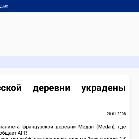
тдых
зской деревни украдены
28.01.2008
литета французской деревни Медан (Medan), где
общает AFP.