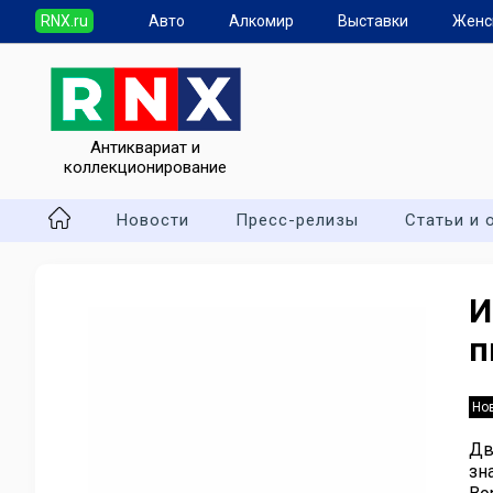
RNX.ru
Авто
Алкомир
Выставки
Женс
Антиквариат и
коллекционирование
Новости
Пресс-релизы
Статьи и 
И
п
Но
Дв
зн