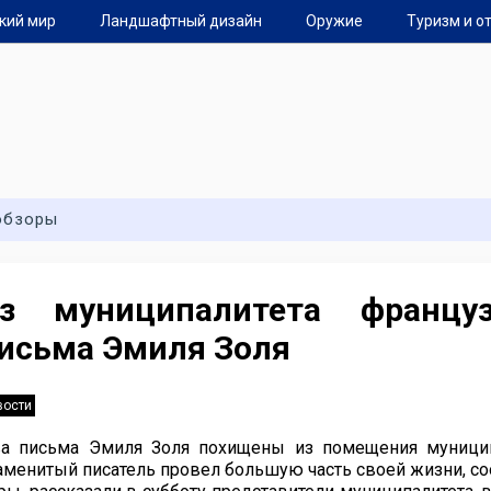
кий мир
Ландшафтный дизайн
Оружие
Туризм и о
обзоры
з муниципалитета францу
исьма Эмиля Золя
вости
а письма Эмиля Золя похищены из помещения муниципа
аменитый писатель провел большую часть своей жизни, со