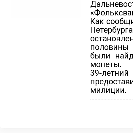
Дальнев
«Фольксваг
Как сообщ
Петербур
остановле
половины 
были найд
монеты.
39-летни
предостави
милиции.