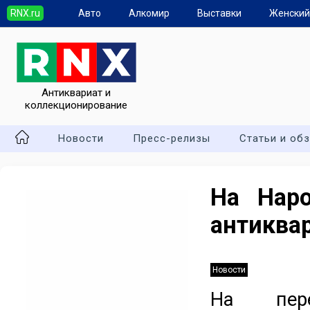
RNX.ru
Авто
Алкомир
Выставки
Женский
Антиквариат и
коллекционирование
Новости
Пресс-релизы
Статьи и об
На Нар
антиква
Новости
На пер