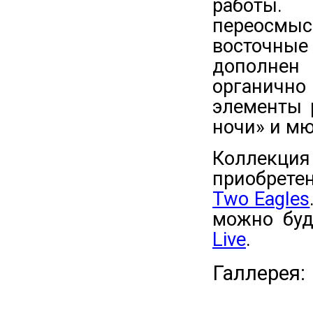
работы.
переосмыс
восточные
дополнен
органичн
элементы 
ночи» и мю
Коллекц
приобрете
Two Eagles
можно буд
Live
.
Галлерея: