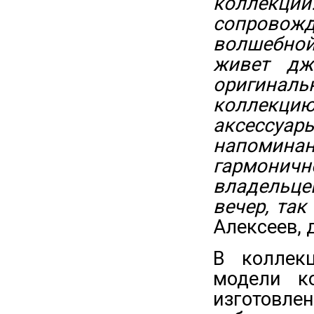
коллекци
сопровожд
волшебной
живет дж
оригинал
коллекци
аксессу
напомина
гармони
владельце
вечер, та
Алексеев, 
В коллек
модели к
изготовле