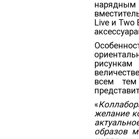
нарядным
вместител
Live и Two
аксессуара
Особенно
ориентал
рисункам
величеств
всем тем
представит
«
Коллабор
желание к
актуальн
образов м