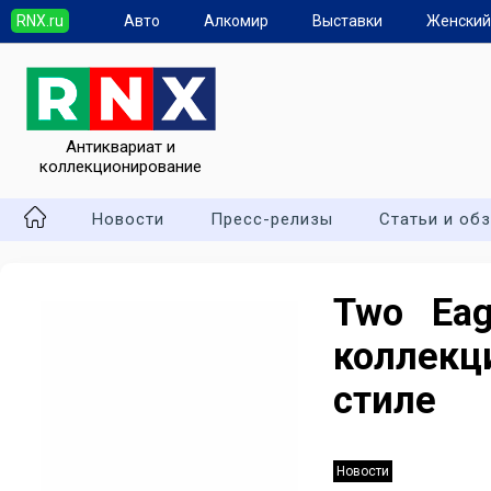
RNX.ru
Авто
Алкомир
Выставки
Женский
Антиквариат и
коллекционирование
Новости
Пресс-релизы
Статьи и об
Two Eag
коллекц
стиле
Новости