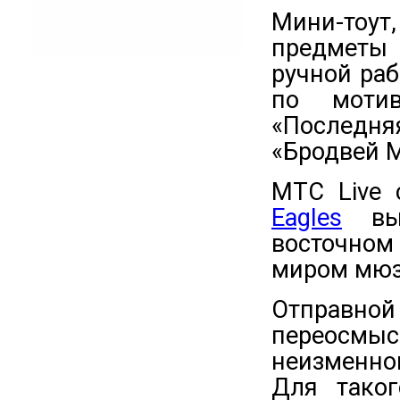
Мини-тоу
предметы 
ручной ра
по мотив
«Последн
«Бродвей М
МТС Live
Eagles
вып
восточно
миром мюз
Отправной
переосм
неизменно
Для таког