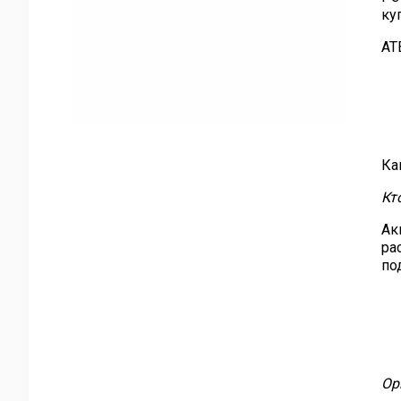
ку
АТ
Ка
Кт
Ак
ра
по
Ор