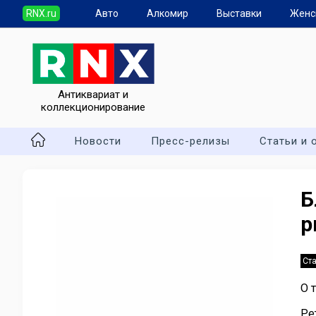
RNX.ru
Авто
Алкомир
Выставки
Женс
Антиквариат и
коллекционирование
Новости
Пресс-релизы
Статьи и 
Б
р
Ста
О 
Ре