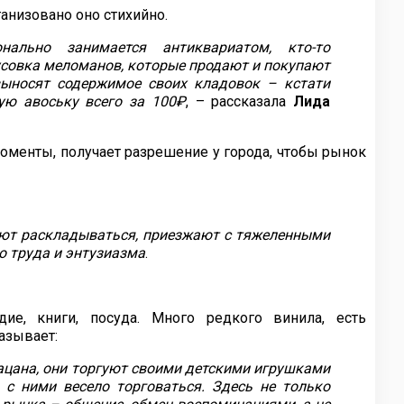
анизовано оно стихийно.
ально занимается антиквариатом, кто-то
тусовка меломанов, которые продают и покупают
выносят содержимое своих кладовок – кстати
ую авоську всего за 100₽
, – рассказала
Лида
моменты, получает разрешение у города, чтобы рынок
нают раскладываться, приезжают с тяжеленными
о труда и энтузиазма
.
дие, книги, посуда. Много редкого винила, есть
азывает:
пацана, они торгуют своими детскими игрушками
с ними весело торговаться. Здесь не только