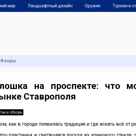
кий мир
Ландшафтный дизайн
Оружие
Туризм и о
обзоры
лошка на проспекте: что 
ынке Ставрополя
тьи и обзоры
том, как в городе появилась традиция и где искать всё о
тро-пластинки и светящаяся посуда из уранового стекла