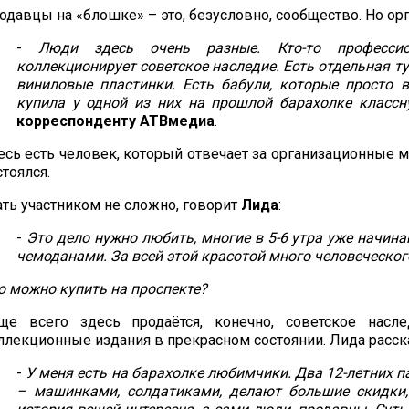
одавцы на «блошке» – это, безусловно, сообщество. Но орг
-
Люди здесь очень разные. Кто-то профессион
коллекционирует советское наследие. Есть отдельная 
виниловые пластинки. Есть бабули, которые просто 
купила у одной из них на прошлой барахолке классн
корреспонденту АТВмедиа
.
есь есть человек, который отвечает за организационные 
стоялся.
ать участником не сложно, говорит
Лида
:
-
Это дело нужно любить, многие в 5-6 утра уже начи
чемоданами. За всей этой красотой много человеческог
о можно купить на проспекте?
ще всего здесь продаётся, конечно, советское насле
ллекционные издания в прекрасном состоянии. Лида расск
-
У меня есть на барахолке любимчики. Два 12-летних 
– машинками, солдатиками, делают большие скидки, 