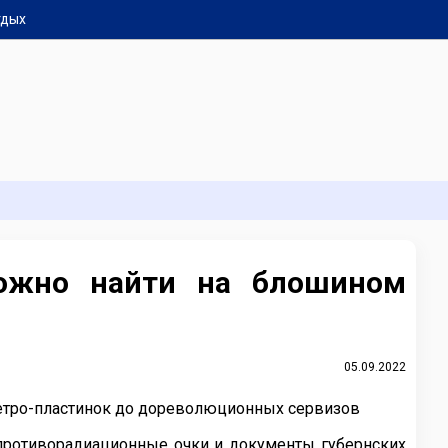
тдых
можно найти на блошином
05.09.2022
т ретро-пластинок до дореволюционных сервизов
, противорадиационные очки и документы губернских