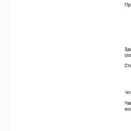
Пр
Зд
со
Ст
Чт
Ча
ко