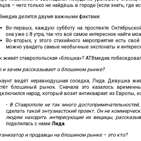
пцов – чего только не найдёшь в городе (если знать, где ис
Вмедиа делится двумя важными фактами:
Во-первых, каждую субботу на проспекте Октябрьско
она уже с 8 утра, так что всё самое интересное найти м
Во-вторых, у этого стихийного мероприятия есть свой
можно увидеть самые необычные экспонаты и интересн
к живёт ставропольская «блошка»? АТВмедиа побеседовал 
о и зачем рассказывает о блошином рынке?
каунт ведёт неравнодушная соседка, Лида. Девушка жив
стёт блошиный рынок. Сначала это казалось временны
дключился народ, который возит антиквариат из Европы,
-
В Ставрополе не так много достопримечательностей,
сделать такой энтузиастский проект. Он не коммерческ
людям находить интересующие их вещицы, рассказыва
поделилась с нами
Лида
.
ганизатор и продавцы на блошином рынке – это кто?